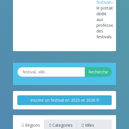
festivals.com
le portail
dédié
aux
professionnels
des
festivals.
Recherche
Inscrire un festival en 2025 et 2026 !!!
Régions
Categories
Villes