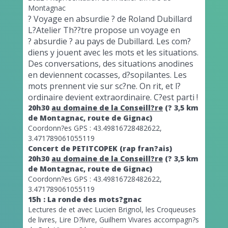
Montagnac
? Voyage en absurdie ? de Roland Dubillard
L?Atelier Th??tre propose un voyage en
? absurdie ? au pays de Dubillard. Les com?
diens y jouent avec les mots et les situations.
Des conversations, des situations anodines
en deviennent cocasses, d?sopilantes. Les
mots prennent vie sur sc?ne. On rit, et l?
ordinaire devient extraordinaire. C?est parti !
20h30
au domaine de la Conseill?re
(? 3,5 km
de Montagnac, route de Gignac)
Coordonn?es GPS : 43.49816728482622,
3.471789061055119
Concert de PETITCOPEK (rap fran?ais)
20h30
au domaine de la Conseill?re
(? 3,5 km
de Montagnac, route de Gignac)
Coordonn?es GPS : 43.49816728482622,
3.471789061055119
15h : La ronde des mots?gnac
Lectures de et avec Lucien Brignol, les Croqueuses
de livres, Lire D?livre, Guilhem Vivares accompagn?s