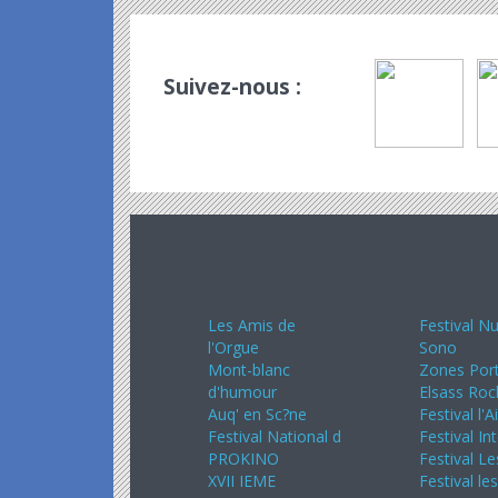
Suivez-nous :
Avril 2024
Mai 20
Les Amis de
Festival Nu
l'Orgue
Sono
Mont-blanc
Zones Port
d'humour
Elsass Roc
Auq' en Sc?ne
Festival l'A
Festival National d
Festival In
PROKINO
Festival Le
XVII IEME
Festival le