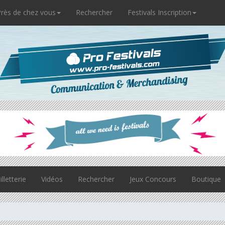
rès de chez vous
Rechercher
Festivals Inscription
illetterie
Vidéos
Rechercher
Jeux Concours
Boutique