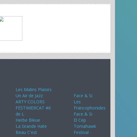
Août 2024
Septembre
2024
Les Malins Plaisirs
Un Air de Jazz
Face & Si
ARTY COLORS
Les
FESTIMERCAT #6
Francophonides
de L
Face & Si
Herbe Bleue
El Cep
La Grande Hate
Tomahawk
Beau C'est
Festival -