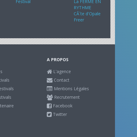
Festival
La FERME EN
RYTHME
CÃ´te d'Opale
Freer
A PROPOS
ls
L'agence
ivals
Contact
stivals
Mentions Légales
stivals
Recrutement
tenaire
Facebook
Twitter