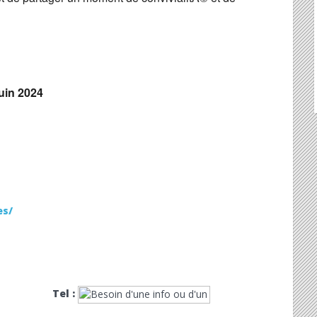
uin 2024
es/
Tel :