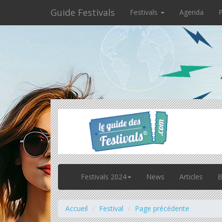
Guide Festivals
Festivals
Agenda
P
Festivals 2024
News
Articles
B
Accueil
Festival
Page précédente