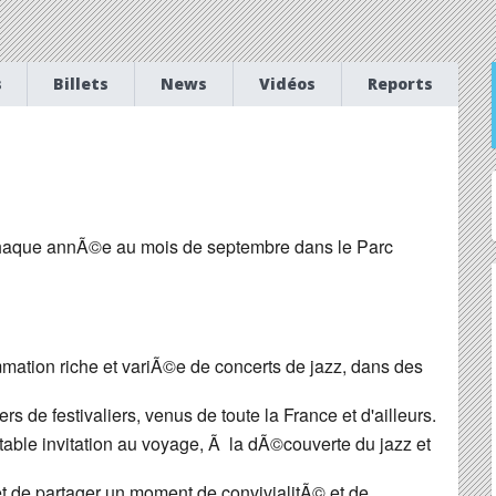
s
Billets
News
Vidéos
Reports
chaque annÃ©e au mois de septembre dans le Parc
ation riche et variÃ©e de concerts de jazz, dans des
rs de festivaliers, venus de toute la France et d'ailleurs.
table invitation au voyage, Ã la dÃ©couverte du jazz et
 de partager un moment de convivialitÃ© et de