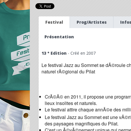
Festival
Prog/Artistes
Info
Présentation
13 ° Edition
- Créé en 2007
Le festival Jazz au Sommet se dÃ©roule 
naturel rÃ©gional du Pilat
CrÃ©Ã© en 2011, il propose une programm
lieux insolites et naturels.
Le festival attire chaque annÃ©e des millie
Le festival Jazz au Sommet est une vÃ©ri
des paysages magnifiques du Pilat.
C'est un Ã©vÃ©nement unique qui permet