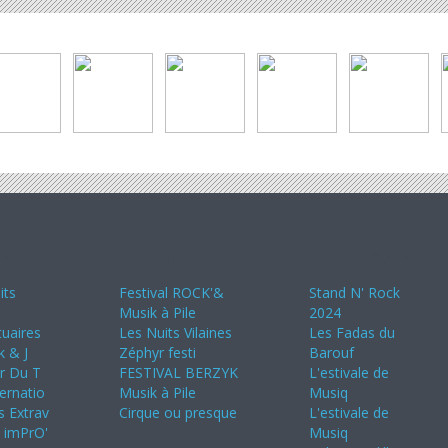
24
Juin 2024
Juillet 2024
its
Festival ROCK'&
Stand N' Rock
Musik à Pile
2024
uaires
Les Nuits Vilaines
Les Fadas du
k & J
Zéphyr festi
Barouf
ir Du T
FESTIVAL BERZYK
L'estivale de
ternatio
Musik à Pile
Musiq
s Extrav
Cirque ou presque
L'estivale de
s imPrO'
Musiq