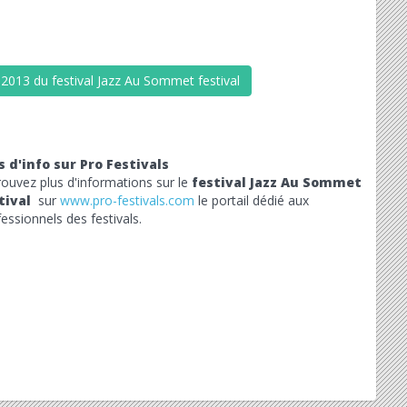
 2013 du festival Jazz Au Sommet festival
s d'info sur Pro Festivals
rouvez plus d'informations sur le
festival Jazz Au Sommet
tival
sur
www.pro-festivals.com
le portail dédié aux
essionnels des festivals.