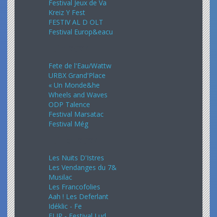
Festival Jeux de Va
Kreiz Y Fest
FESTIV AL D OLT
Festival Europ&eacu
Juin 2024
Fete de l'Eau/Wattw
URBX Grand'Place
« Un Monde&he
Wheels and Waves
ODP Talence
Festival Marsatac
Festival Még
Juillet 2024
Les Nuits D'Istres
Les Vendanges du 7&
Musilac
Les Francofolies
Aah ! Les Deferlant
Idéklic - Fe
FLIP - Festival Lud