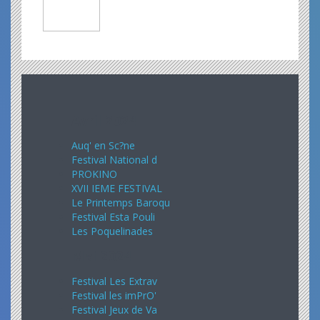
Avril 2024
Auq' en Sc?ne
Festival National d
PROKINO
XVII IEME FESTIVAL
Le Printemps Baroqu
Festival Esta Pouli
Les Poquelinades
Mai 2024
Festival Les Extrav
Festival les imPrO'
Festival Jeux de Va