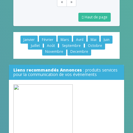
«
»
Haut de page
Janvier
Février
Mars
Avril
Mai
Juin
Juillet
Août
Septembre
Octobre
Novembre
Decembre
Liens recommandés Annonces
: produits services
pour la communication de vos événements