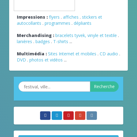
Impressions :
flyers
.
affiches
.
stickers et
autocollants
.
programmes
.
dépliants
Merchandising :
bracelets tyvek, vinyle et textile
.
lanières
.
badges
.
T-shirts
...
Multimédia :
Sites Internet et mobiles
.
CD audio
.
DVD
.
photos et vidéos
...
Recherche