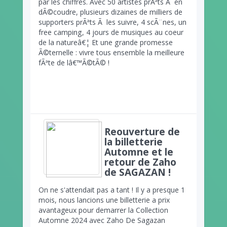
par les chiffres. Avec 50 artistes prÃªts Ã en
dÃ©coudre, plusieurs dizaines de milliers de
supporters prÃªts Ã les suivre, 4 scÃ¨nes, un
free camping, 4 jours de musiques au coeur
de la natureâ€¦ Et une grande promesse
Ã©ternelle : vivre tous ensemble la meilleure
fÃªte de lâ€™Ã©tÃ© !
Reouverture de
la billetterie
Automne et le
retour de Zaho
de SAGAZAN !
On ne s'attendait pas a tant ! Il y a presque 1
mois, nous lancions une billetterie a prix
avantageux pour demarrer la Collection
Automne 2024 avec Zaho De Sagazan