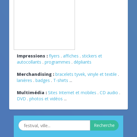
Impressions :
flyers
.
affiches
.
stickers et
autocollants
.
programmes
.
dépliants
Merchandising :
bracelets tyvek, vinyle et textile
.
lanières
.
badges
.
T-shirts
...
Multimédia :
Sites Internet et mobiles
.
CD audio
.
DVD
.
photos et vidéos
...
Recherche