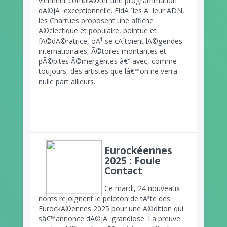
viennent complÃ©ter une programmation
dÃ©jÃ exceptionnelle. FidÃ¨les Ã leur ADN,
les Charrues proposent une affiche
Ã©clectique et populaire, pointue et
fÃ©dÃ©ratrice, oÃ¹ se cÃ´toient lÃ©gendes
internationales, Ã©toiles montantes et
pÃ©pites Ã©mergentes â€“ avec, comme
toujours, des artistes que lâ€™on ne verra
nulle part ailleurs.
Eurockéennes
2025 : Foule
Contact
Ce mardi, 24 nouveaux
noms rejoignent le peloton de tÃªte des
EurockÃ©ennes 2025 pour une Ã©dition qui
sâ€™annonce dÃ©jÃ grandiose. La preuve