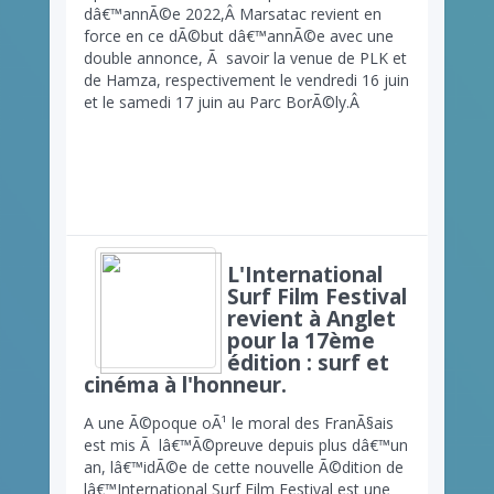
dâ€™annÃ©e 2022,Â
Marsatac revient en
force en ce dÃ©but dâ€™annÃ©e avec une
double annonce, Ã savoir la venue de PLK et
de Hamza, respectivement le vendredi 16 juin
et le samedi 17 juin au Parc BorÃ©ly.Â
L'International
Surf Film Festival
revient à Anglet
pour la 17ème
édition : surf et
cinéma à l'honneur.
A une Ã©poque oÃ¹ le moral des FranÃ§ais
est mis Ã lâ€™Ã©preuve depuis plus dâ€™un
an, lâ€™idÃ©e de cette nouvelle Ã©dition de
lâ€™International Surf Film Festival est une