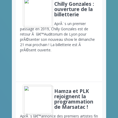
Chilly Gonzales :
ouverture de la
billetterie
AprÃ¨s un premier
passage en 2019, Chilly Gonzales est de
retour Ã lâ€™Auditorium de Lyon pour
prÃ©senter son nouveau show le dimanche
21 mai prochain ! La billetterie est Ã
prÃ©sent ouverte.
Hamza et PLK
rejoignent la
programmation
de Marsatac !
AprÃ¨s lâ€™annonce des premiers artistes fin