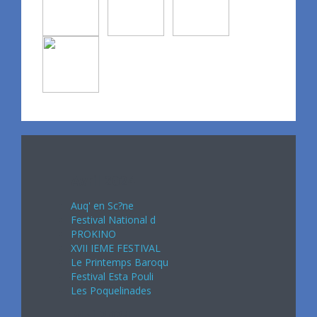
Avril 2024
Auq' en Sc?ne
Festival National d
PROKINO
XVII IEME FESTIVAL
Le Printemps Baroqu
Festival Esta Pouli
Les Poquelinades
Mai 2024