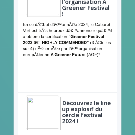
l'organisation A
Greener Festival
!
En ce dÃ©but dâ€™annÃ©e 2024, le Cabaret
Vert est trÃ¨s heureux dâ€™annoncer quâ€™il
a obtenu la certification
"Greener Festival
2023 â€“ HIGHLY COMMENDED"
(3 Ã©toiles
sur 4) dÃ©cernÃ©e par lâ€™organisation
europÃ©enne
A Greener Future
(AGF)*.
Découvrez le line
up explosif du
cercle festival
2024 !