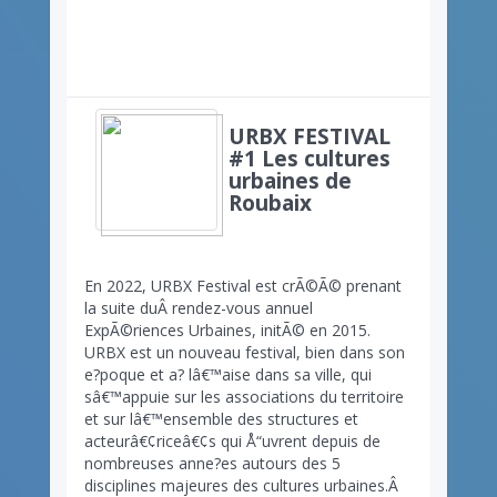
URBX FESTIVAL
#1 Les cultures
urbaines de
Roubaix
En 2022, URBX Festival est crÃ©Ã© prenant
la suite duÂ rendez-vous annuel
ExpÃ©riences Urbaines, initÃ© en 2015.
URBX est un nouveau festival, bien dans son
e?poque et a? lâ€™aise dans sa ville, qui
sâ€™appuie sur les associations du territoire
et sur lâ€™ensemble des structures et
acteurâ€¢riceâ€¢s qui Å“uvrent depuis de
nombreuses anne?es autours des 5
disciplines majeures des cultures urbaines.Â