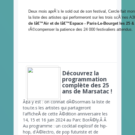
Deux mois aprÃ¨s le sold out de son festival, Cercle fait mon
la liste des artistes qui performeront sur les trois scÃ¨nes 
de lâ€™Air et de lâ€™Espace - Paris-Le-Bourget les 25 &
rÃ©compenser la patience des 24 000 festivaliers attendus.
Découvrez la
programmation
complète des 25
ans de Marsatac !
Ã‡a y est : on connait dÃ©sormais la liste de
tou.te.s les artistes qui partageront
l'affiche
de cette Ã©dition anniversaire les
Â
14, 15 et 16 juin 2024 au Parc BorÃ©ly.Â Â
Au programme : un cocktail explosif de hip-
hop, d'Ã©lectro, de pop futuriste et de