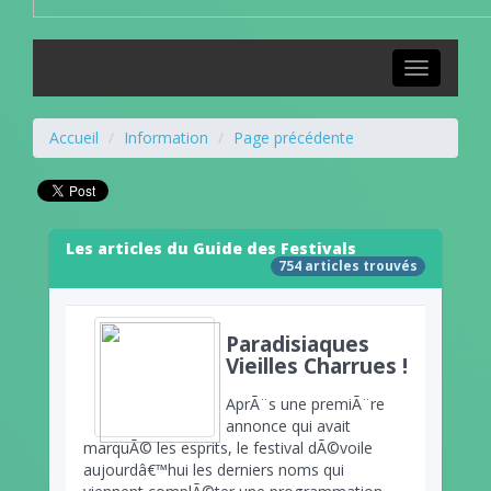
Toggle
navigation
Accueil
Information
Page précédente
Les articles du Guide des Festivals
754 articles trouvés
Paradisiaques
Vieilles Charrues !
AprÃ¨s une premiÃ¨re
annonce qui avait
marquÃ© les esprits, le festival dÃ©voile
aujourdâ€™hui les derniers noms qui