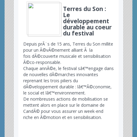
Terres du Son :
Le
développement
durable au coeur
du festival
Depuis prÃ¨s de 15 ans, Terres du Son millite
pour un Ã©vÃ©nement alliant Ã la
fois dÃ©couverte musicale et sensibilisation
Ã©co-responsable.
Chaque annÃ©e, le festival sâ€™engage dans
de nouvelles dÃ©marches innovantes
reprenant les trois piliers du
dÃ©veloppement durable : lâ€™Ã©conomie,
le social et lâ€™environnement.
De nombreuses actions de mobilisation se
mettent alors en place sur le domaine de
CandÃ© pour vous assurer un week-end
riche en Ã©motion et en sensibilisation.