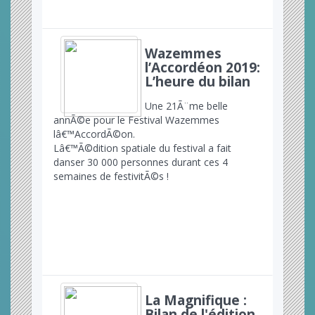
Wazemmes
l’Accordéon 2019:
L’heure du bilan
Une 21Ã¨me belle
annÃ©e pour le Festival Wazemmes
lâ€™AccordÃ©on.
Lâ€™Ã©dition spatiale du festival a fait
danser 30 000 personnes durant ces 4
semaines de festivitÃ©s !
La Magnifique :
Bilan de l'édition