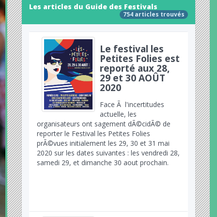
Les articles du Guide des Festivals
754 articles trouvés
Le festival les
Petites Folies est
reporté aux 28,
29 et 30 AOÛT
2020
Face Ã l'incertitudes
actuelle, les
organisateurs ont sagement dÃ©cidÃ© de
reporter le Festival les Petites Folies
prÃ©vues initialement les 29, 30 et 31 mai
2020 sur les dates suivantes : les vendredi 28,
samedi 29, et dimanche 30 aout prochain.