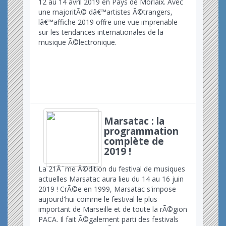
12 au 14 avril 2019 en Pays de Morlaix. Avec
une majoritÃ© dâ€™artistes Ã©trangers,
lâ€™affiche 2019 offre une vue imprenable
sur les tendances internationales de la
musique Ã©lectronique.
Marsatac : la
programmation
complète de
2019 !
La 21Ã¨me Ã©dition du festival de musiques
actuelles Marsatac aura lieu du 14 au 16 juin
2019 ! CrÃ©e en 1999, Marsatac s'impose
aujourd'hui comme le festival le plus
important de Marseille et de toute la rÃ©gion
PACA. Il fait Ã©galement parti des festivals