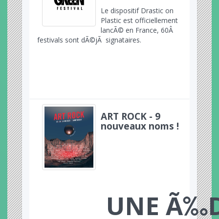
Le dispositif Drastic on
Plastic est officiellement
lancÃ© en France, 60Â
festivals sont dÃ©jÃ signataires.
ART ROCK - 9
nouveaux noms !
UNE Ã‰D