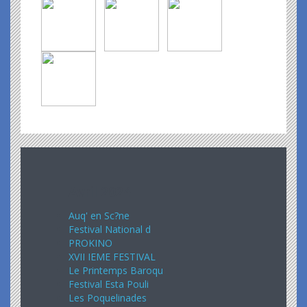
Avril 2024
Auq' en Sc?ne
Festival National d
PROKINO
XVII IEME FESTIVAL
Le Printemps Baroqu
Festival Esta Pouli
Les Poquelinades