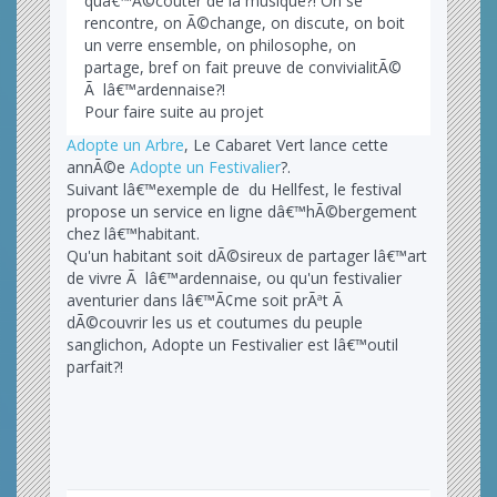
quâ€™Ã©couter de la musique?! On se
rencontre, on Ã©change, on discute, on boit
un verre ensemble, on philosophe, on
partage, bref on fait preuve de convivialitÃ©
Ã lâ€™ardennaise?!
Pour faire suite au projet
Adopte un Arbre
, Le Cabaret Vert lance cette
annÃ©e
Adopte un Festivalier
?.
Suivant lâ€™exemple de du Hellfest, le festival
propose un service en ligne dâ€™hÃ©bergement
chez lâ€™habitant.
Qu'un habitant soit dÃ©sireux de partager lâ€™art
de vivre Ã lâ€™ardennaise, ou qu'un festivalier
aventurier dans lâ€™Ã¢me soit prÃªt Ã
dÃ©couvrir les us et coutumes du peuple
sanglichon, Adopte un Festivalier est lâ€™outil
parfait?!