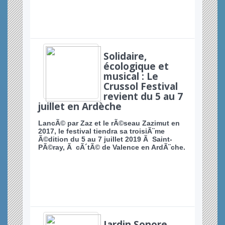
Solidaire,
écologique et
musical : Le
Crussol Festival
revient du 5 au 7
juillet en Ardèche
LancÃ© par Zaz et le rÃ©seau Zazimut en
2017, le festival tiendra sa troisiÃ¨me
Ã©dition du 5 au 7 juillet 2019 Ã Saint-
PÃ©ray, Ã cÃ´tÃ© de Valence en ArdÃ¨che.
Jardin Sonore