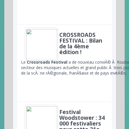
CROSSROADS
FESTIVAL : Bilan
de la 4ème
édition !
Le
Crossroads Festival
a de nouveau conviÃ© Ã Roubai
secteur des musiques actuelles et grand public Ã trois jo
de la scÃ¨ne rÃ©gionale, franÃ§aise et de pays invitÃ©s.
Festival
Woodstower : 34
000 festivaliers