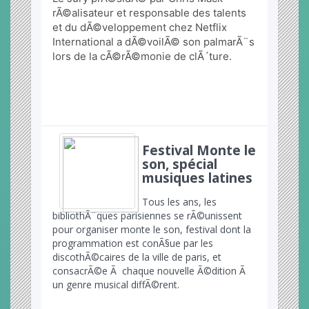
rÃ©alisateur et responsable des talents 
et du dÃ©veloppement chez Netflix 
International a dÃ©voilÃ© son palmarÃ¨s 
lors de la cÃ©rÃ©monie de clÃ´ture.
Festival Monte le
son, spécial
musiques latines
Tous les ans, les
bibliothÃ¨ques parisiennes se rÃ©unissent
pour organiser monte le son, festival dont la
programmation est conÃ§ue par les
discothÃ©caires de la ville de paris, et
consacrÃ©e Ã chaque nouvelle Ã©dition Ã
un genre musical diffÃ©rent.