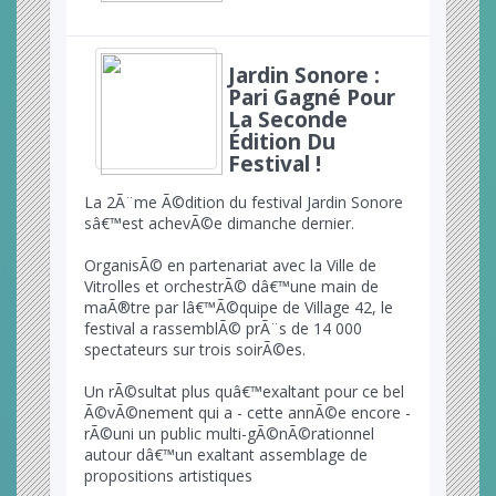
Jardin Sonore :
Pari Gagné Pour
La Seconde
Édition Du
Festival !
La 2Ã¨me Ã©dition du festival Jardin Sonore
sâ€™est achevÃ©e dimanche dernier.
OrganisÃ© en partenariat avec la Ville de
Vitrolles et orchestrÃ© dâ€™une main de
maÃ®tre par lâ€™Ã©quipe de Village 42, le
festival a rassemblÃ© prÃ¨s de 14 000
spectateurs sur trois soirÃ©es.
Un rÃ©sultat plus quâ€™exaltant pour ce bel
Ã©vÃ©nement qui a - cette annÃ©e encore -
rÃ©uni un public multi-gÃ©nÃ©rationnel
autour dâ€™un exaltant assemblage de
propositions artistiques