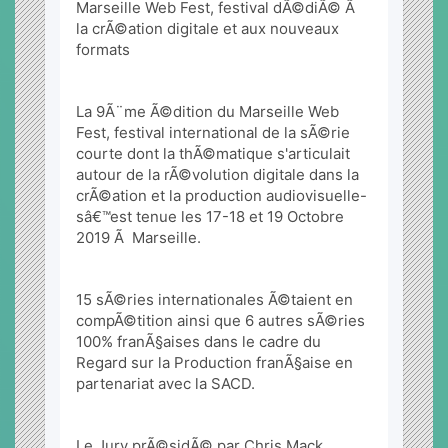
Marseille Web Fest, festival dÃ©diÃ© Ã  
la crÃ©ation digitale et aux nouveaux 
formats 
La 9Ã¨me Ã©dition du Marseille Web 
Fest, festival international de la sÃ©rie 
courte dont la thÃ©matique s'articulait 
autour de la rÃ©volution digitale dans la 
crÃ©ation et la production audiovisuelle- 
sâ€™est tenue les 17-18 et 19 Octobre 
2019 Ã  Marseille. 
15 sÃ©ries internationales Ã©taient en 
compÃ©tition ainsi que 6 autres sÃ©ries 
100% franÃ§aises dans le cadre du 
Regard sur la Production franÃ§aise en 
partenariat avec la SACD.  
Le Jury prÃ©sidÃ© par Chris Mack 