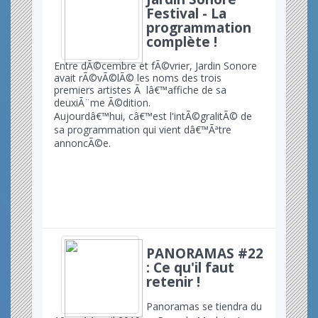
Festival - La
programmation
complète !
Entre dÃ©cembre et fÃ©vrier, Jardin Sonore
avait rÃ©vÃ©lÃ© les noms des trois
premiers artistes Ã lâ€™affiche de sa
deuxiÃ¨me Ã©dition.
Aujourdâ€™hui, câ€™est l'intÃ©gralitÃ© de
sa programmation qui vient dâ€™Ãªtre
annoncÃ©e.
PANORAMAS #22
: Ce qu'il faut
retenir !
Panoramas se tiendra du