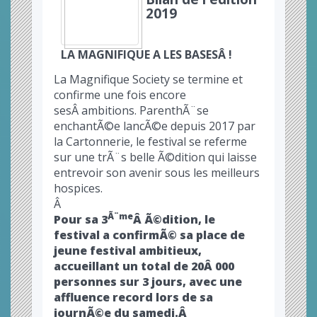
2019
LA MAGNIFIQUE A LES BASESÂ !
La Magnifique Society se termine et
confirme une fois encore
sesÂ ambitions. ParenthÃ¨se
enchantÃ©e lancÃ©e depuis 2017 par
la Cartonnerie, le festival se referme
sur une trÃ¨s belle Ã©dition qui laisse
entrevoir son avenir sous les meilleurs
hospices.
Â
Ã¨me
Pour sa 3
Â Ã©dition, le
festival a confirmÃ© sa place de
jeune festival ambitieux,
accueillant un total de 20Â 000
personnes sur 3 jours, avec une
affluence record lors de sa
journÃ©e du samedi.Â