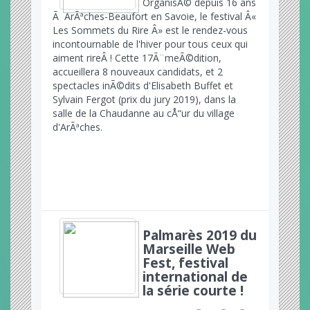
OrganisÃ© depuis 16 ans
Ã ArÃªches-Beaufort en Savoie, le festival Â«
Les Sommets du Rire Â» est le rendez-vous
incontournable de l'hiver pour tous ceux qui
aiment rire
Â
! Cette 17
Ã¨me
Ã©dition,
accueillera 8 nouveaux candidats, et 2
spectacles inÃ©dits d'Elisabeth Buffet et
Sylvain Fergot (prix du jury 2019), dans la
salle de la Chaudanne au cÅ“ur du village
d'ArÃªches.
Palmarès 2019 du
Marseille Web
Fest, festival
international de
la série courte !