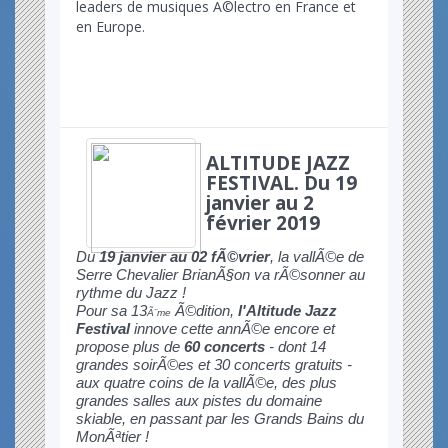
leaders de musiques Ã©lectro en France et
en Europe.
ALTITUDE JAZZ
FESTIVAL. Du 19
janvier au 2
février 2019
Du
19 janvier au 02 fÃ©vrier
, la vallÃ©e de
Serre Chevalier BrianÃ§on va rÃ©sonner au
rythme du Jazz
!
Pour sa 13
Ã©dition,
l'Altitude Jazz
Ã¨me
Festival
innove cette annÃ©e encore et
propose plus de
60 concerts
- dont 14
grandes soirÃ©es et 30 concerts gratuits -
aux quatre coins de la vallÃ©e, des plus
grandes salles aux pistes du domaine
skiable, en passant par les Grands Bains du
MonÃªtier
!